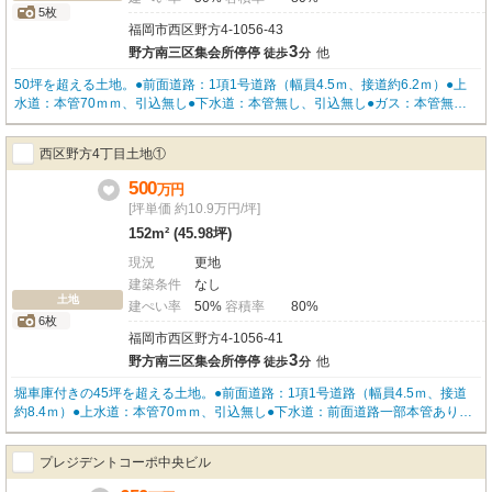
5枚
福岡市西区野方4-1056-43
3
野方南三区集会所停停
他
徒歩
分
50坪を超える土地。●前面道路：1項1号道路（幅員4.5ｍ、接道約6.2ｍ）●上
水道：本管70ｍｍ、引込無し●下水道：本管無し、引込無し●ガス：本管無
し、引込無し●埋蔵文化財：隣接地※擁壁は現地要確認。購入時は建築士の確
認をお願いいたします。その他詳細はお問合せください。
西区野方4丁目土地①
500
万
円
[坪単価 約10.9万円/坪]
152m² (45.98坪)
現況
更地
建築条件
なし
土地
建ぺい率
50%
容積率
80%
6枚
福岡市西区野方4-1056-41
3
野方南三区集会所停停
他
徒歩
分
堀車庫付きの45坪を超える土地。●前面道路：1項1号道路（幅員4.5ｍ、接道
約8.4ｍ）●上水道：本管70ｍｍ、引込無し●下水道：前面道路一部本管あり25
0ｍｍ、引込無し●ガス：前面道路一部本管あり50ｍｍ、引込無し●埋蔵文化
財：隣接地※擁壁は現地要確認。購入時は建築士の確認をお願いいたします。
プレジデントコーポ中央ビル
※その他詳細はお問合せください。