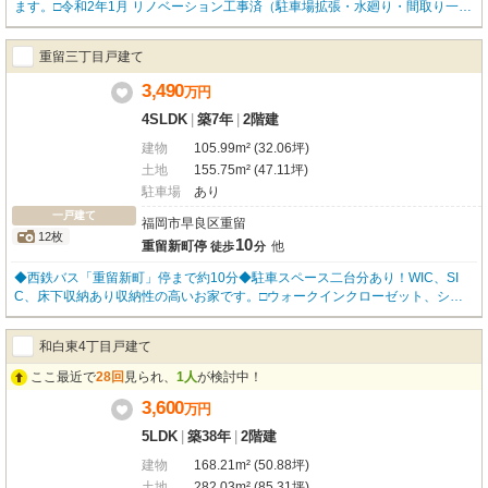
ます。□令和2年1月 リノベーション工事済（駐車場拡張・水廻り・間取り一部
変更・床上張り・防蟻工事 等）□キッチン横に納戸あり収納たっぷり□南向き
で日当たり良好な縁側あり□駐車場二台可能（一台カーポート）□一部増築あり
重留三丁目戸建て
（27.4㎡）その他詳細お問合せ、内覧をご希望の方はお気軽にお問い合わせく
ださい。
3,490
万
円
4SLDK
|
築7年
|
2階建
建物
105.99m² (32.06坪)
土地
155.75m² (47.11坪)
駐車場
あり
一戸建て
福岡市早良区重留
12枚
10
重留新町停
他
徒歩
分
◆西鉄バス「重留新町」停まで約10分◆駐車スペース二台分あり！WIC、SI
C、床下収納あり収納性の高いお家です。□ウォークインクローゼット、シュ
ーズインクローゼット、床下収納、各部屋に収納あり□駐車場二台分あり（縦
列）□南向きで日当たり良好な専用庭あり□電動シャッターあり□浄水器ありそ
和白東4丁目戸建て
の他詳細お問合せ、内覧をご希望の方はお気軽にお問い合わせください。
ここ最近で
28回
見られ、
1人
が検討中！
3,600
万
円
5LDK
|
築38年
|
2階建
建物
168.21m² (50.88坪)
土地
282.03m² (85.31坪)