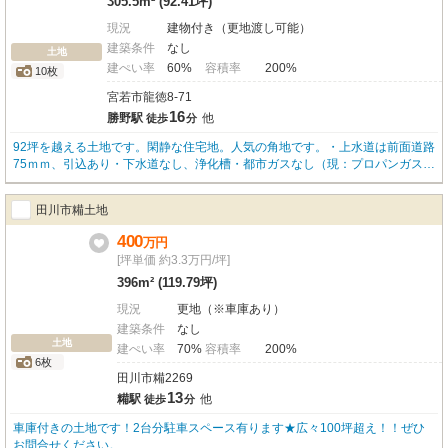
305.5m² (92.41坪)
現況
建物付き（更地渡し可能）
建築条件
なし
土地
建ぺい率
60%
容積率
200%
10枚
宮若市龍徳8-71
16
勝野駅
他
徒歩
分
92坪を越える土地です。閑静な住宅地。人気の角地です。・上水道は前面道路
75ｍｍ、引込あり・下水道なし、浄化槽・都市ガスなし（現：プロパンガス）
現況は古家あり、引渡し条件はご相談ください！
田川市糒土地
400
万
円
[坪単価 約3.3万円/坪]
396m² (119.79坪)
現況
更地（※車庫あり）
建築条件
なし
土地
建ぺい率
70%
容積率
200%
6枚
田川市糒2269
13
糒駅
他
徒歩
分
車庫付きの土地です！2台分駐車スペース有ります★広々100坪超え！！ぜひ
お問合せください。