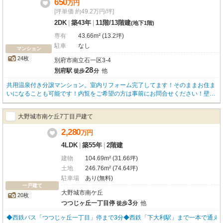
650
万
円
[坪単価 約49.2万円/坪]
2DK
|
築43年
|
11階
/
13階建
(地下1階)
専有
43.66m² (13.2坪)
駐車
なし
マンション
24枚
別府市南立石一区3-4
28
別府駅
他
徒歩
分
共用温泉付き分譲マンション。室内リフォーム完了してます！そのままお住ま
いになることも可能です！内覧をご希望の方は事前にお問合せください！壁・
床・天井・畳の塗替と張替、キッチン・洗面台を新調しております！敷地内駐
車場に空きはございませんが3分程歩いた建物裏に立体の月極駐車場がござい
大野城市南ケ丘7丁目戸建て
ます。最新の空き状況に関しては[豊洋パーキング：別大興産様連絡先0120-46
-0404)]までご連絡ください。※温泉使用料について男女どちらも使用…月額3,
2,280
万
円
000円どちらかのみ使用…月額2,000円どちらも使用しない場合…月額1,000円
水道料金…基本料金＋2か月に1回の検針
4LDK
|
築55年
|
2階建
建物
104.69m² (31.66坪)
土地
246.76m² (74.64坪)
駐車場
あり(無料)
一戸建て
大野城市南ケ丘
20枚
3
つつじヶ丘一丁目停
他
徒歩
分
◆西鉄バス「つつじヶ丘一丁目」停まで3分◆西鉄「下大利駅」まで一本で通え