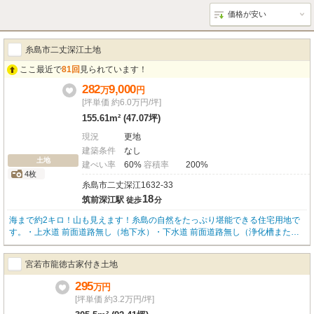
糸島市二丈深江土地
ここ最近で
81回
見られています！
282
9,000
万
円
[坪単価 約6.0万円/坪]
155.61m² (47.07坪)
現況
更地
建築条件
なし
土地
建ぺい率
60%
容積率
200%
4枚
糸島市二丈深江1632-33
18
筑前深江駅
徒歩
分
海まで約2キロ！山も見えます！糸島の自然をたっぷり堪能できる住宅用地で
す。・上水道 前面道路無し（地下水）・下水道 前面道路無し（浄化槽または
汲み取り）・ガス 前面道路無し（プロパンガス）・前面道路は市道認定され
ていない道路です（持ち分42分の1）※その他詳細はお気軽にお問合せくださ
宮若市龍徳古家付き土地
い。
295
万
円
[坪単価 約3.2万円/坪]