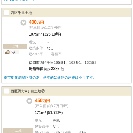
西区千里土地
400
万
円
[坪単価 約1.2万円/坪]
1075m² (325.18坪)
現況
－
土地
建築条件
なし
2枚
建ぺい率
－
容積率
－
福岡市西区千里165番1、162番1、162番2
22
周船寺駅
他
徒歩
分
※市街化調整区域の為、基本的に建物の建築は不可です。
西区野方4丁目土地②
450
万
円
[坪単価 約8.7万円/坪]
171m² (51.72坪)
現況
更地
建築条件
なし
土地
建ぺい率
50%
容積率
80%