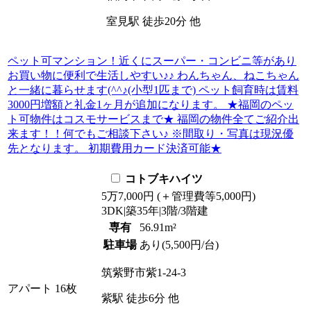
室見駅
徒歩
20
分
他
ペット可マンション！近くにスーパー・コンビニ等があり
お買い物に便利で生活しやすい♪♪ わんちゃん、ねこちゃん
と一緒に暮らせます(^^♪(小型1匹まで) ペット飼育時は賃料
3000円増額と礼金1ヶ月が追加になります。 ★福岡のペッ
ト可物件はコスモサービスまで★ 福岡の物件全てご紹介出
来ます！！何でもご相談下さい♪ ※間取り・写真は現況優
先となります。 初期費用カード決済可能★
コトブキハイツ
5
万
7,000
円
(＋管理費等
5,000
円
)
3DK
|
築35年
|
3階
/
3階建
専有
56.91m²
駐車場
あり(5,500円/台)
筑紫野市紫1-24-3
アパート
16枚
紫駅
徒歩
6
分
他