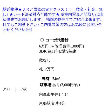
駅近物件★ＪＲと西鉄のＷアクセス！！！敷金・礼金、無
し♪ ★カード決済対応可能です★ ※室内写真と間取りは現
状優先でお願いします。 福岡の物件全てご紹介出来ます。
何でもご相談下さい♪ ご内覧希望の方はお気軽にお問い合
わせください(^^)
コーポ弐番館
6
万
円
(＋管理費等
1,000
円
)
3DK
|
築31年
|
2階
/
2階建
敷
なし
礼
12万円
専有
54m²
駐車場
あり(3,000円/台)
アパート
17枚
宗像市平井1-4-14
東郷駅
徒歩
4
分