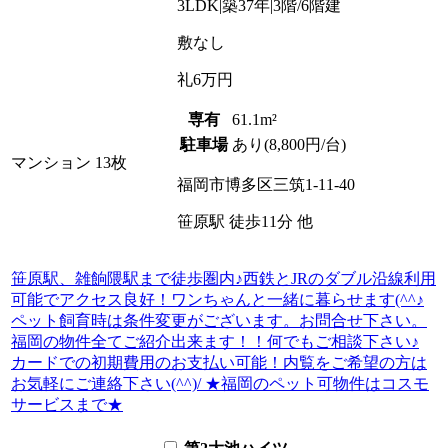
3LDK
|
築37年
|
3階
/
6階建
敷
なし
礼
6万円
専有
61.1m²
駐車場
あり(8,800円/台)
マンション
13枚
福岡市博多区三筑1-11-40
笹原駅
徒歩
11
分
他
笹原駅、雑餉隈駅まで徒歩圏内♪西鉄とJRのダブル沿線利用
可能でアクセス良好！ワンちゃんと一緒に暮らせます(^^♪
ペット飼育時は条件変更がございます。お問合せ下さい。
福岡の物件全てご紹介出来ます！！何でもご相談下さい♪
カードでの初期費用のお支払い可能！内覧をご希望の方は
お気軽にご連絡下さい(^^)/ ★福岡のペット可物件はコスモ
サービスまで★