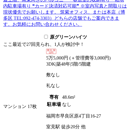
内駐車場有り ❝カード決済対応可能❞ ※室内写真と間取りは
現状優先でお願いします。 筑紫オフィス、または本店（博
多区 TEL:092-474-3303）どちらの店舗でもご案内できま
す。お気軽にお問い合わせください。
原グリーンハイツ
ここ最近で
27回
見られ、
1人
が検討中！
5
万
5,000
円
(＋管理費等
3,000
円
)
3DK
|
築48年
|
5階
/
5階建
敷
なし
礼
なし
専有
48.6m²
駐車場
なし
マンション
17枚
福岡市早良区原4丁目16-27
室見駅
徒歩
20
分
他