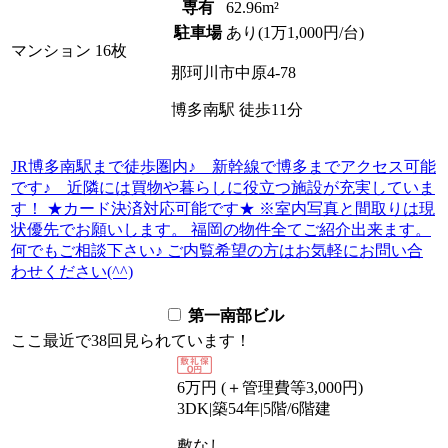
専有
62.96m²
駐車場
あり(1万1,000円/台)
マンション
16枚
那珂川市中原4-78
博多南駅
徒歩
11
分
JR博多南駅まで徒歩圏内♪ 新幹線で博多までアクセス可能
です♪ 近隣には買物や暮らしに役立つ施設が充実していま
す！ ★カード決済対応可能です★ ※室内写真と間取りは現
状優先でお願いします。 福岡の物件全てご紹介出来ます。
何でもご相談下さい♪ ご内覧希望の方はお気軽にお問い合
わせください(^^)
第一南部ビル
ここ最近で
38回
見られています！
6
万
円
(＋管理費等
3,000
円
)
3DK
|
築54年
|
5階
/
6階建
敷
なし