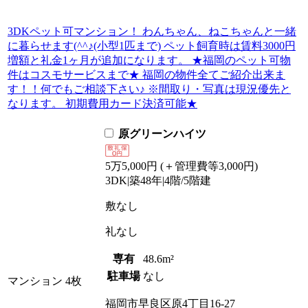
3DKペット可マンション！ わんちゃん、ねこちゃんと一緒
に暮らせます(^^♪(小型1匹まで) ペット飼育時は賃料3000円
増額と礼金1ヶ月が追加になります。 ★福岡のペット可物
件はコスモサービスまで★ 福岡の物件全てご紹介出来ま
す！！何でもご相談下さい♪ ※間取り・写真は現況優先と
なります。 初期費用カード決済可能★
原グリーンハイツ
5
万
5,000
円
(＋管理費等
3,000
円
)
3DK
|
築48年
|
4階
/
5階建
敷
なし
礼
なし
専有
48.6m²
駐車場
なし
マンション
4枚
福岡市早良区原4丁目16-27