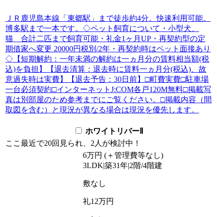
ＪＲ鹿児島本線「東郷駅」まで徒歩約4分。快速利用可能。
博多駅まで一本です。◇ペット飼育について・小型犬、
猫 合計二匹まで飼育可能・礼金1ヶ月UP・再契約型の定
期借家へ変更 20000円税別/2年・再契約時はペット面接あり
◇【短期解約：一年未満の解約は一ヵ月分の賃料相当額(税
込)を負担】【退去清算：退去時に賃料一ヵ月分(税込)、故
意過失時は実費】【退去予告：30日前】□町費実費□駐車場
一台必須契約□インターネットJ:COM各戸120M無料□掲載写
真は別部屋のため参考までにご覧ください。□掲載内容（間
取図を含む）と現況が異なる場合は現況を優先します。
ホワイトリバーⅡ
ここ最近で
20回
見られ、
2人
が検討中！
6
万
円
(＋管理費等
なし
)
3LDK
|
築31年
|
2階
/
4階建
敷
なし
礼
12万円