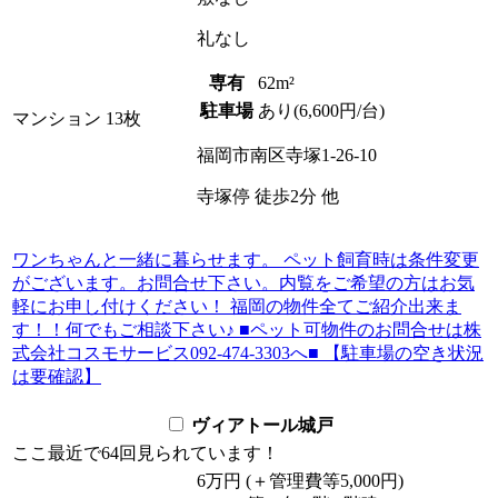
礼
なし
専有
62m²
駐車場
あり(6,600円/台)
マンション
13枚
福岡市南区寺塚1-26-10
寺塚停
徒歩
2
分
他
ワンちゃんと一緒に暮らせます。 ペット飼育時は条件変更
がございます。お問合せ下さい。内覧をご希望の方はお気
軽にお申し付けください！ 福岡の物件全てご紹介出来ま
す！！何でもご相談下さい♪ ■ペット可物件のお問合せは株
式会社コスモサービス092-474-3303へ■ 【駐車場の空き状況
は要確認】
ヴィアトール城戸
ここ最近で
64回
見られています！
6
万
円
(＋管理費等
5,000
円
)