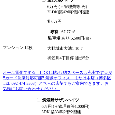
第2大池ハイツ
6
万
円
(＋管理費等
-
円
)
3LDK
|
築42年
|
2階
/
3階建
礼
6万円
専有
67.77m²
駐車場
あり(5,500円/台)
マンション
12枚
大野城市大池1-10-7
御笠川4丁目停
徒歩
5
分
オール電化です☆ LDK14帖♪収納スペースも充実です☆彡
❝カード決済対応可能❞ 筑紫オフィス、または本店（博多区
TEL:092-474-3303）どちらの店舗でもご案内できます。お
気軽にお問い合わせください。
筑紫野サザンハイツ
6
万
円
(＋管理費等
1,000
円
)
3DK
|
築33年
|
2階
/
2階建