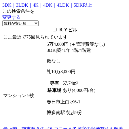
3DK
｜
3LDK
｜
4K
｜
4DK
｜
4LDK
｜
5DK以上
この検索条件を
変更する
ＫＹビル
ここ最近で
75回
見られています！
5
万
4,000
円
(＋管理費等
なし
)
3DK
|
築41年
|
4階
/
4階建
敷
なし
礼
10万8,000円
専有
57.74m²
駐車場
あり(4,000円/台)
マンション
9枚
春日市上白水6-1
博多南駅
徒歩
9
分
最上階、南東向きのバルコニー＊各居室の収納有り＊敷地