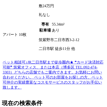
敷
24万円
礼
なし
専有
55.34m²
駐車場
あり
アパート
10枚
筑紫野市二日市西3-2-12
二日市駅
徒歩
11
分
他
ペット相談可♪JR二日市駅まで徒歩圏内★ ❝カード決済対応
可能❞ 筑紫オフィス、または本店（博多区 TEL:092-474-
3303）どちらの店舗でもご案内できます。お気軽にお問い
合わせください。 ペット可のお部屋をお探しの方、ペット
可仲介の実績豊富なコスモサービスのスタッフがお手伝い
致します。
現在の検索条件