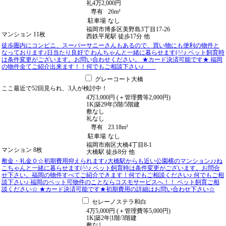
礼
4万2,000円
専有
26m²
駐車場
なし
福岡市博多区美野島3丁目17-26
マンション
11枚
西鉄平尾駅
徒歩
17
分
他
徒歩圏内にコンビニ、スーパーサニーさんもあるので、買い物にも便利の物件と
なっております♪日当たり良好で わんちゃんと一緒に暮らせます(^^♪ ペット飼育時
は条件変更がございます。お問い合わせください。 ★カード決済可能です★ 福岡
の物件全てご紹介出来ます！！何でもご相談下さい♪
グレーコート大橋
ここ最近で
52回
見られ、
3人
が検討中！
4
万
3,000
円
(＋管理費等
2,000
円
)
1K
|
築29年
|
5階
/
5階建
敷
なし
礼
なし
専有
23.18m²
駐車場
なし
福岡市南区大橋4丁目8-1
マンション
8枚
大橋駅
徒歩
8
分
他
敷金・礼金０☆初期費用抑えられます♪大橋駅からも近い公園横のマンション♪♪ね
こちゃんと一緒に暮らせます(^^♪ ペット飼育時は条件変更がございます。お問合
せ下さい。福岡の物件すべてご紹介できます！何でもご相談ください♪ 何でもご相
談下さい♪ 福岡のペット可物件のことならコスモサービスへ！！ ペット飼育ご相
談ください☆ ★カード決済可能です★初期費用の詳細はお問い合わせ下さい☆
セレーノステラ和白
4
万
5,000
円
(＋管理費等
5,000
円
)
1K
|
築2年
|
1階
/
3階建
敷
なし