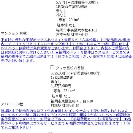
5
万
円
(＋管理費等
4,000
円
)
1K
|
築32年
|
2階
/
6階建
敷
なし
礼
なし
専有
20.1m²
駐車場
なし
福岡市中央区六本松4-3-11
マンション
10枚
六本松駅
徒歩
7
分
他
不在時に便利な宅配ボックスあります♪ 最寄りの「六本松駅」まで徒歩圏内♪敷地
内にチャリチャリとコインパーキング有ります！ねこちゃんと一緒に暮らせます
(^^♪ ペット飼育時は条件変更がございます。お問合せ下さい。内覧をご希望の方
はお気軽にお申し付けください！ ★福岡のペット可物件はコスモサービスまで★
福岡の物件全てご紹介出来ます！！何でもご相談下さい♪ ※室内と間取りは現況優
先でお願い致します。
クレオ筥松六番館
5
万
5,000
円
(＋管理費等
4,000
円
)
1SK
|
2階
/
2階建
敷
なし
礼
5万5,000円
専有
22.14m²
駐車場
なし
福岡市東区筥松４丁目3-20
アパート
19枚
貝塚駅
徒歩
8
分
他
貝塚駅まで徒歩圏内☆ロフト付き★嬉しいインターネット使い放題♪ わんちゃん、
ねこちゃんと一緒に暮らせます(^^♪ ペット飼育ご相談ください！ ペット飼育時は
条件変更がございます。お問合せ下さい。 【初期費用カード決済可能です】 ★福
岡のペット可物件はコスモサービスまで★ 福岡の物件全てご紹介出来ます！！何
でもご相談下さい♪