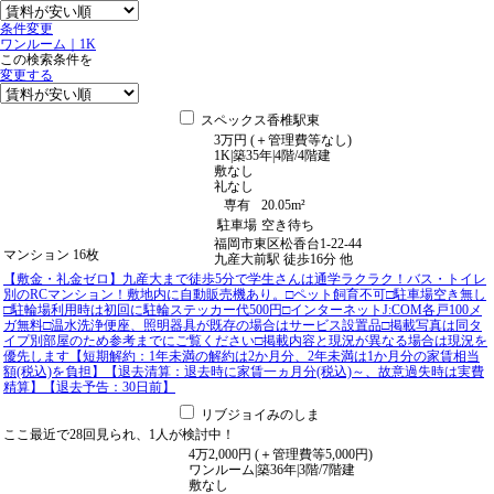
条件変更
ワンルーム
｜
1K
この検索条件を
変更する
スペックス香椎駅東
3
万
円
(＋管理費等
なし
)
1K
|
築35年
|
4階
/
4階建
敷
なし
礼
なし
専有
20.05m²
駐車場
空き待ち
福岡市東区松香台1-22-44
マンション
16枚
九産大前駅
徒歩
16
分
他
【敷金・礼金ゼロ】九産大まで徒歩5分で学生さんは通学ラクラク！バス・トイレ
別のRCマンション！敷地内に自動販売機あり。□ペット飼育不可□駐車場空き無し
□駐輪場利用時は初回に駐輪ステッカー代500円□インターネットJ:COM各戸100メ
ガ無料□温水洗浄便座、照明器具が既存の場合はサービス設置品□掲載写真は同タ
イプ別部屋のため参考までにご覧ください□掲載内容と現況が異なる場合は現況を
優先します【短期解約：1年未満の解約は2か月分、2年未満は1か月分の家賃相当
額(税込)を負担】【退去清算：退去時に家賃一ヵ月分(税込)～、故意過失時は実費
精算】【退去予告：30日前】
リブジョイみのしま
ここ最近で
28回
見られ、
1人
が検討中！
4
万
2,000
円
(＋管理費等
5,000
円
)
ワンルーム
|
築36年
|
3階
/
7階建
敷
なし