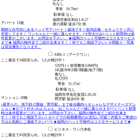
礼
なし
専有
19.79m²
駐車場
なし
福岡市東区和白1-8-27
アパート
12枚
唐の原駅
徒歩
7
分
他
閑静な住宅街にあるペット可アパート！築浅です！室内設備・セキュリティ共に
充実してます！ ワンちゃんと一緒に暮らせます。(小型犬のみ) ペット飼育時は条
件変更がございます。お問合せ下さい。 ★福岡のペット可物件はコスモサービス
まで★ 福岡の物件全てご紹介出来ます！！何でもご相談下さい♪ ※間取り・写真
は現況優先となります。
ARK-1（アークワン）
ここ最近で
34回
見られ、
1人
が検討中！
5
万
円
(＋管理費等
3,000
円
)
1K
|
築36年
|
1階
/
3階建
(地下1階)
敷
なし
礼
5万円
専有
31.37m²
駐車場
なし
福岡市早良区賀茂2-20-26
マンション
20枚
野芥駅
徒歩
6
分
他
♪最寄りの、地下鉄七隈線「野芥駅」まで徒歩圏内☆オシャレなデザイナーズマン
ション★ロフト付き♪わんちゃん、ねこちゃんと一緒に暮らせます(^^♪ ペット飼育
時は条件変更がございます。お問合せ下さい。福岡の物件全てご紹介出来ま
す！！何でもご相談下さい♪ カードでの初期費用のお支払い可能！内覧をご希望の
方はお気軽にご連絡下さい(^^)/ ★福岡のペット可物件はコスモサービスまで★
ビジネス・ワン六本松
ここ最近で
41回
見られ、
1人
が検討中！