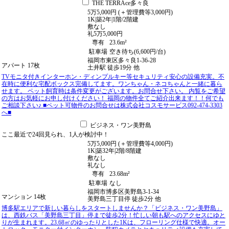
THE TERRAce多々良
5
万
5,000
円
(＋管理費等
3,000
円
)
1K
|
築2年
|
1階
/
2階建
敷
なし
礼
5万5,000円
専有
23.6m²
駐車場
空き待ち(6,600円/台)
福岡市東区多々良1-36-28
アパート
17枚
土井駅
徒歩
19
分
他
TVモニタ付きインターホン・ディンプルキー等セキュリティ安心の設備充実。不
在時に便利な宅配ボックス完備してます。ワンちゃん・ネコちゃんと一緒に暮ら
せます。 ペット飼育時は条件変更がございます。お問合せ下さい。 内覧をご希望
の方はお気軽にお申し付けください！ 福岡の物件全てご紹介出来ます！！何でも
ご相談下さい♪ ■ペット可物件のお問合せは株式会社コスモサービス092-474-3303
へ■
ビジネス・ワン美野島
ここ最近で
24回
見られ、
1人
が検討中！
5
万
5,000
円
(＋管理費等
4,000
円
)
1K
|
築32年
|
2階
/
8階建
敷
なし
礼
なし
専有
23.68m²
駐車場
なし
福岡市博多区美野島3-1-34
マンション
14枚
美野島三丁目停
徒歩
2
分
他
博多駅エリアで新しい暮らしをスタートしませんか？「ビジネス・ワン美野島」
は、西鉄バス「美野島三丁目」停まで徒歩2分！忙しい朝も駅へのアクセスにゆと
りが生まれます。23.68㎡のゆったりとした1Kは、フローリング仕様で快適。オー