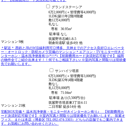
す。 【初期費用カード決済対応可能です】
グランドステーシア
6
万
2,000
円
(＋管理費等
4,000
円
)
1LDK
|
築11年
|
2階
/
8階建
敷
12万4,000円
礼
なし
専有
36.95m²
駐車場
なし
筑紫野市石崎1-8-5
マンション
9枚
朝倉街道駅
徒歩
4
分
他
＊駅近＊ 西鉄とJRのW沿線利用可◎博多、天神までのアクセス良好◎エレベータ
ー・オートロック・防犯カメラ完備のマンション＊エアコン・TVモニター付きイ
ンターホン・温水洗浄便座有り(*^^*) 【初期費用カード決済対応可能です】 福岡
の物件全てご紹介出来ます！！何でもご相談下さい♪ ※室内写真と間取りは現状優
先でお願いします。
サンハイツ塔原
6
万
3,000
円
(＋管理費等
3,000
円
)
3LDK
|
築32年
|
4階
/
4階建
敷
なし
礼
12万6,000円
専有
71.04m²
駐車場
あり(5,500円/台)
筑紫野市塔原東3丁目4-11
マンション
21枚
二日市駅
徒歩
14
分
他
宅配BOX完備＊ 温水洗浄便座・モニター付きインターホン有り♪ 【初期費用カ
ード決済対応可能です】 ※室内写真と間取りは現状優先でお願いします。 筑紫オ
フィス、または本店（博多区 TEL:092-474-3303）どちらの店舗でもご案内できま
す。お気軽にお問い合わせください。