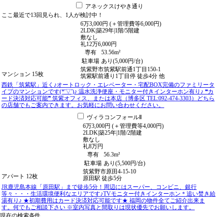
アネックスけやき通り
ここ最近で
13回
見られ、
1人
が検討中！
6
万
3,000
円
(＋管理費等
6,000
円
)
2LDK
|
築29年
|
1階
/
5階建
敷
なし
礼
12万6,000円
専有
53.56m²
駐車場
あり(5,000円/台)
筑紫野市筑紫駅前通1丁目150-1
マンション
15枚
筑紫駅前通り1丁目停
徒歩
4
分
他
西鉄「筑紫駅」近く♪オートロック・エレベーター・宅配BOX完備のファミリータ
イプのマンションです(*'▽')♪ 温水洗浄便座・モニター付きインターホン有り♪ ❝カ
ード決済対応可能❞ 筑紫オフィス、または本店（博多区 TEL:092-474-3303）どちら
の店舗でもご案内できます。お気軽にお問い合わせください。
ヴィラコンフォールⅡ
6
万
3,000
円
(＋管理費等
4,000
円
)
2LDK
|
築25年
|
1階
/
2階建
敷
なし
礼
8万円
専有
56.3m²
駐車場
あり(5,500円/台)
筑紫野市原田4-15-10
アパート
12枚
原田駅
徒歩
5
分
JR鹿児島本線「原田駅」まで徒歩5分！周辺にはスーパー、コンビニ、銀行
等々・・・生活環境便利なエリアです♪TVモニター付きインターホン＊追い焚き給
湯有り♪ ★初期費用はカード決済対応可能です★ 福岡の物件全てご紹介出来ま
す。何でもご相談下さい ※室内写真と間取りは現状優先でお願いします。
現在の検索条件