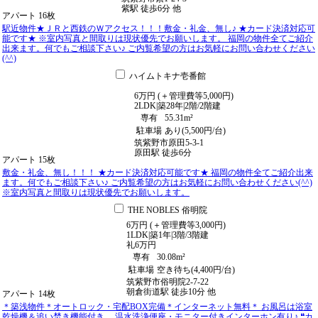
紫駅
徒歩
6
分
他
アパート
16枚
駅近物件★ＪＲと西鉄のＷアクセス！！！敷金・礼金、無し♪ ★カード決済対応可
能です★ ※室内写真と間取りは現状優先でお願いします。 福岡の物件全てご紹介
出来ます。何でもご相談下さい♪ ご内覧希望の方はお気軽にお問い合わせください
(^^)
ハイムトキナ壱番館
6
万
円
(＋管理費等
5,000
円
)
2LDK
|
築28年
|
2階
/
2階建
専有
55.31m²
駐車場
あり(5,500円/台)
筑紫野市原田5-3-1
原田駅
徒歩
6
分
アパート
15枚
敷金・礼金、無し！！！ ★カード決済対応可能です★ 福岡の物件全てご紹介出来
ます。何でもご相談下さい♪ ご内覧希望の方はお気軽にお問い合わせください(^^)
※室内写真と間取りは現状優先でお願いします。
THE NOBLES 俗明院
6
万
円
(＋管理費等
3,000
円
)
1LDK
|
築1年
|
3階
/
3階建
礼
6万円
専有
30.08m²
駐車場
空き待ち(4,400円/台)
筑紫野市俗明院2-7-22
朝倉街道駅
徒歩
10
分
他
アパート
14枚
＊築浅物件＊オートロック・宅配BOX完備＊インターネット無料＊ お風呂は浴室
乾燥機＆追い焚き機能付き、 温水洗浄便座・モニター付きインターホン有り♪ ❝カ