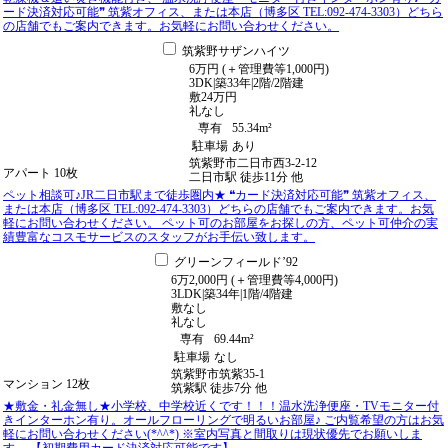
ード決済対応可能❞ 筑紫オフィス、または本店（博多区 TEL:092-474-3303）どちら
の店舗でもご案内できます。お気軽にお問い合わせください。
筑紫野サザンハイツ
6
万
円
(＋管理費等
1,000
円
)
3DK
|
築33年
|
2階
/
2階建
敷
24万円
礼
なし
専有
55.34m²
駐車場
あり
筑紫野市二日市西3-2-12
アパート
10枚
二日市駅
徒歩
11
分
他
ペット相談可♪JR二日市駅まで徒歩圏内★ ❝カード決済対応可能❞ 筑紫オフィス、
または本店（博多区 TEL:092-474-3303）どちらの店舗でもご案内できます。お気
軽にお問い合わせください。 ペット可のお部屋をお探しの方、ペット可仲介の実
績豊富なコスモサービスのスタッフがお手伝い致します。
グリーンフィールド’92
6
万
2,000
円
(＋管理費等
4,000
円
)
3LDK
|
築34年
|
1階
/
4階建
敷
なし
礼
なし
専有
69.44m²
駐車場
なし
筑紫野市筑紫35-1
マンション
12枚
筑紫駅
徒歩
7
分
他
★敷金・礼金無し★小学校、中学校近くです！！！温水洗浄便座・TVモニター付
きインターホン有り。オールフローリングで明るいお部屋♪ ご内覧希望の方はお気
軽にお問い合わせください(*^^*) ※室内写真と間取りは現状優先でお願いしま