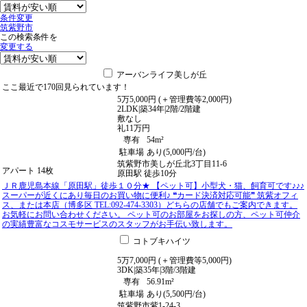
条件変更
筑紫野市
この検索条件を
変更する
アーバンライフ美しが丘
ここ最近で
170回
見られています！
5
万
5,000
円
(＋管理費等
2,000
円
)
2LDK
|
築34年
|
2階
/
2階建
敷
なし
礼
11万円
専有
54m²
駐車場
あり(5,000円/台)
筑紫野市美しが丘北3丁目11-6
アパート
14枚
原田駅
徒歩
10
分
ＪＲ鹿児島本線「原田駅」徒歩１０分★ 【ペット可】小型犬・猫、飼育可です♪♪♪
スーパーが近くにあり毎日のお買い物に便利♪ ❝カード決済対応可能❞ 筑紫オフィ
ス、または本店（博多区 TEL:092-474-3303）どちらの店舗でもご案内できます。
お気軽にお問い合わせください。 ペット可のお部屋をお探しの方、ペット可仲介
の実績豊富なコスモサービスのスタッフがお手伝い致します。
コトブキハイツ
5
万
7,000
円
(＋管理費等
5,000
円
)
3DK
|
築35年
|
3階
/
3階建
専有
56.91m²
駐車場
あり(5,500円/台)
筑紫野市紫1-24-3